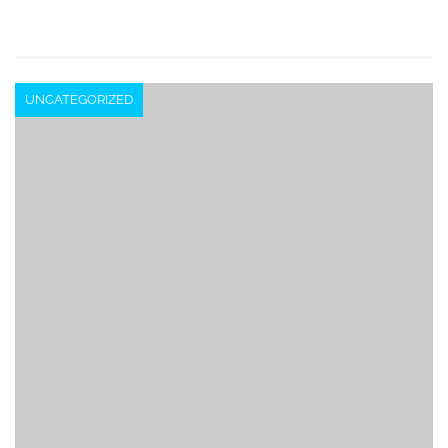
UNCATEGORIZED