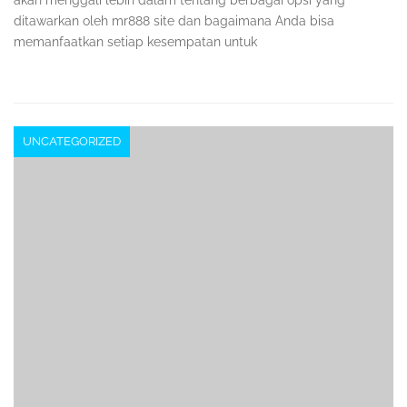
akan menggali lebih dalam tentang berbagai opsi yang
ditawarkan oleh mr888 site dan bagaimana Anda bisa
memanfaatkan setiap kesempatan untuk
UNCATEGORIZED