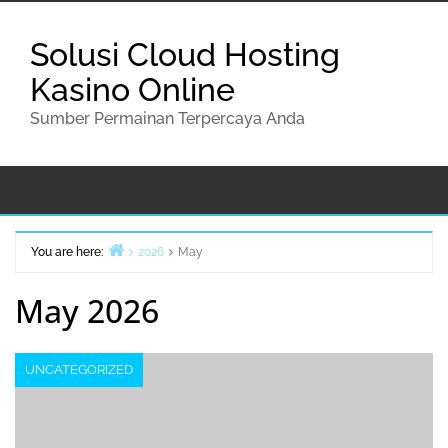
Skip
to
Solusi Cloud Hosting
content
Kasino Online
Sumber Permainan Terpercaya Anda
You are here:
2026
May
Home
May 2026
UNCATEGORIZED