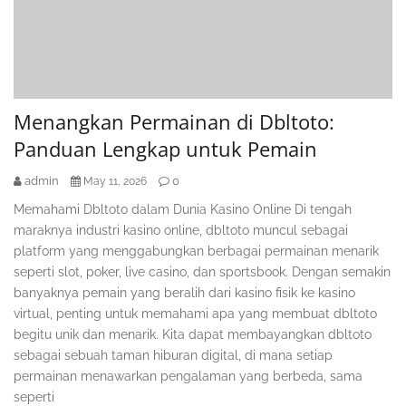
Menangkan Permainan di Dbltoto:
Panduan Lengkap untuk Pemain
admin
0
May 11, 2026
Memahami Dbltoto dalam Dunia Kasino Online Di tengah
maraknya industri kasino online, dbltoto muncul sebagai
platform yang menggabungkan berbagai permainan menarik
seperti slot, poker, live casino, dan sportsbook. Dengan semakin
banyaknya pemain yang beralih dari kasino fisik ke kasino
virtual, penting untuk memahami apa yang membuat dbltoto
begitu unik dan menarik. Kita dapat membayangkan dbltoto
sebagai sebuah taman hiburan digital, di mana setiap
permainan menawarkan pengalaman yang berbeda, sama
seperti