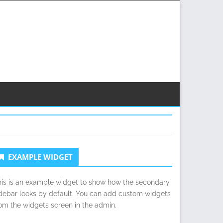
econdary
EXAMPLE WIDGET
idebar
is is an example widget to show how the secondary
debar looks by default. You can add custom widgets
om the widgets screen in the admin.