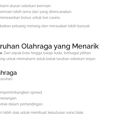
ahami aturan sebelum bermain.
bermain lebih lama dari yang direncanakan.
 menawarkan bonus untuk live casino.
gkatkan peluang menang dan merasakan lebih banyak
Taruhan Olahraga yang Menarik
te
. Dari sepak bola hingga balap kuda, berbagai pilihan
ing untuk memahami seluk-beluk taruhan sebelum terjun.
ahraga
taruhan:
empertimbangkan spread.
emenangan.
icetak dalam pertandingan.
 lebih siap untuk membuat keputusan yang bijak.