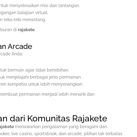
ntuk menyelesaikan misi dan tantangan.
gangan balapan virtual.
n teka-teki menantang.
iburan di
rajakete
.
an Arcade
rcade Anda:
tuk bermain agar tidak berlebihan.
tuk menjelajahi berbagai jenis permainan.
en kompetisi untuk lebih menyenangkan.
membuat permainan menjadi lebih menarik dan
an dari Komunitas Rajakete
ajakete
menawarkan pengalaman yang beragam dan
oker, live casino, sportsbook, dan arcade, pilihan tak terbatas