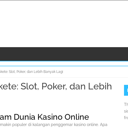
kete: Slot, Poker, dan Lebih Banyak Lagi
ete: Slot, Poker, dan Lebih
S
S
Th
si
lam Dunia Kasino Online
fr
emakin populer di kalangan penggemar kasino online. Apa