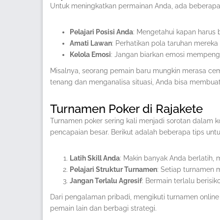
Untuk meningkatkan permainan Anda, ada beberapa ti
Pelajari Posisi Anda
: Mengetahui kapan harus b
Amati Lawan
: Perhatikan pola taruhan mereka
Kelola Emosi
: Jangan biarkan emosi mempeng
Misalnya, seorang pemain baru mungkin merasa cem
tenang dan menganalisa situasi, Anda bisa membuat
Turnamen Poker di Rajakete
Turnamen poker sering kali menjadi sorotan dalam 
pencapaian besar. Berikut adalah beberapa tips untu
Latih Skill Anda
: Makin banyak Anda berlatih,
Pelajari Struktur Turnamen
: Setiap turnamen m
Jangan Terlalu Agresif
: Bermain terlalu berisi
Dari pengalaman pribadi, mengikuti turnamen onli
pemain lain dan berbagi strategi.