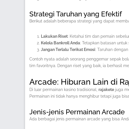
Strategi Taruhan yang Efektif
Berikut adalah beberapa strategi yang dapat memb
Lakukan Riset
: Ketahui tim dan pemain sebelu
Kelola Bankroll Anda
: Tetapkan batasan untuk 
Jangan Terlalu Terikat Emosi
: Taruhan dengan h
Contoh nyata adalah seorang penggemar sepak bol
tim favoritnya. Dengan riset yang baik, ia berhasil
Arcade: Hiburan Lain di R
Di luar permainan kasino tradisional,
rajakete
juga m
Permainan ini tidak hanya menghibur tetapi juga bi
Jenis-jenis Permainan Arcade
Ada berbagai jenis permainan arcade yang bisa Anda