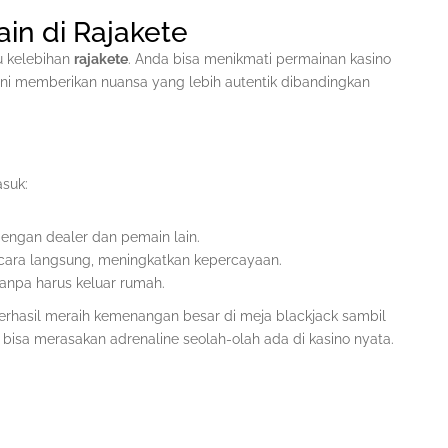
ain di Rajakete
u kelebihan
rajakete
. Anda bisa menikmati permainan kasino
 Ini memberikan nuansa yang lebih autentik dibandingkan
asuk:
dengan dealer dan pemain lain.
ecara langsung, meningkatkan kepercayaan.
tanpa harus keluar rumah.
rhasil meraih kemenangan besar di meja blackjack sambil
 bisa merasakan adrenaline seolah-olah ada di kasino nyata.