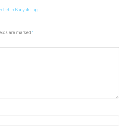
dan Lebih Banyak Lagi
ields are marked
*