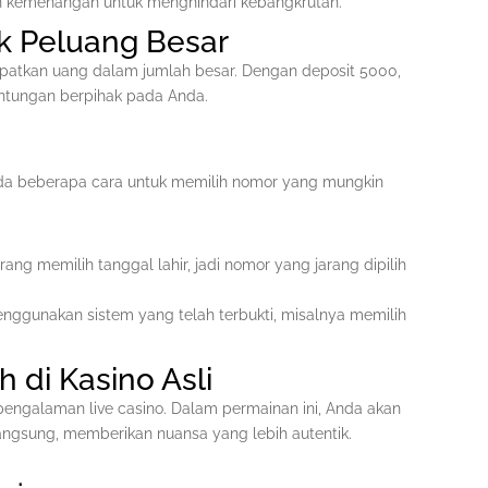
an kemenangan untuk menghindari kebangkrutan.
uk Peluang Besar
apatkan uang dalam jumlah besar. Dengan deposit 5000,
untungan berpihak pada Anda.
da beberapa cara untuk memilih nomor yang mungkin
ang memilih tanggal lahir, jadi nomor yang jarang dipilih
nggunakan sistem yang telah terbukti, misalnya memilih
h di Kasino Asli
pengalaman live casino. Dalam permainan ini, Anda akan
ngsung, memberikan nuansa yang lebih autentik.