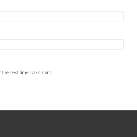
r the next time I comment.