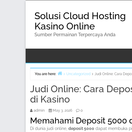
Skip
to
Solusi Cloud Hosting
content
Kasino Online
Sumber Permainan Terpercaya Anda
You are here:
Uncategorized
Judi Online: Cara Dep
Home
Judi Online: Cara Dep
di Kasino
admin
0
May 3, 2026
Memahami Deposit 5000 d
Di dunia judi online,
deposit 5000
dapat membuka pin