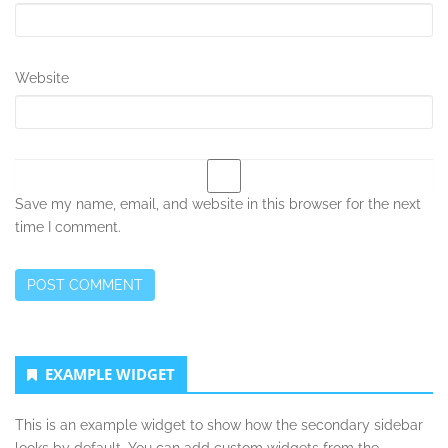
Website
Save my name, email, and website in this browser for the next
time I comment.
Secondary
EXAMPLE WIDGET
Sidebar
This is an example widget to show how the secondary sidebar