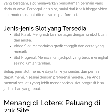
yang beragam, slot menawarkan pengalaman bermain yang
tiada duanya. Berbagai jenis slot, mulai dari klasik hingga video
slot modern, dapat ditemukan di platform ini.
Jenis-jenis Slot yang Tersedia
Slot Klasik: Menghadirkan nostalgia dengan simbol buah
dan angka.
Video Slot: Memadukan grafik canggih dan cerita yang
menarik.
Slot Progresif: Menawarkan jackpot yang terus meningkat
seiring jumlah taruhan.
Setiap jenis slot memiliki daya tariknya sendiri, dan pemain
dapat memilih sesuai dengan preferensi mereka. Jika Anda
mencari sesuatu yang lebih mendebarkan, slot progresif bisa
jadi pilihan yang tepat.
Menang di Lotere: Peluang di
73k Site