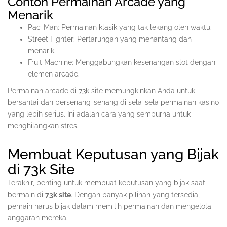
Contoh Permainan Arcade yang
Menarik
Pac-Man: Permainan klasik yang tak lekang oleh waktu.
Street Fighter: Pertarungan yang menantang dan
menarik.
Fruit Machine: Menggabungkan kesenangan slot dengan
elemen arcade.
Permainan arcade di 73k site memungkinkan Anda untuk
bersantai dan bersenang-senang di sela-sela permainan kasino
yang lebih serius. Ini adalah cara yang sempurna untuk
menghilangkan stres.
Membuat Keputusan yang Bijak
di 73k Site
Terakhir, penting untuk membuat keputusan yang bijak saat
bermain di
73k site
. Dengan banyak pilihan yang tersedia,
pemain harus bijak dalam memilih permainan dan mengelola
anggaran mereka.