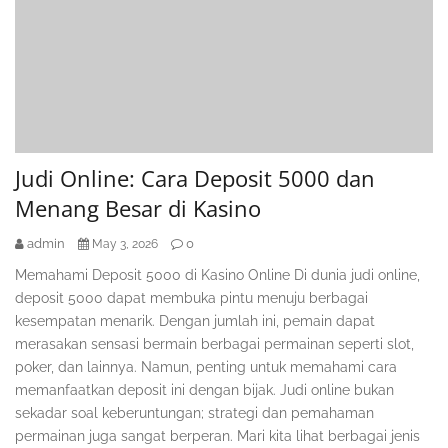
Judi Online: Cara Deposit 5000 dan
Menang Besar di Kasino
admin
0
May 3, 2026
Memahami Deposit 5000 di Kasino Online Di dunia judi online,
deposit 5000 dapat membuka pintu menuju berbagai
kesempatan menarik. Dengan jumlah ini, pemain dapat
merasakan sensasi bermain berbagai permainan seperti slot,
poker, dan lainnya. Namun, penting untuk memahami cara
memanfaatkan deposit ini dengan bijak. Judi online bukan
sekadar soal keberuntungan; strategi dan pemahaman
permainan juga sangat berperan. Mari kita lihat berbagai jenis