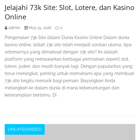
Jelajahi 73k Site: Slot, Lotere, dan Kasino
Online
admin
0
May 15, 2026
Pengenalan 73k Site dalam Dunia Kasino Online Dalam dunia
kasino online, istilah 73k site telah menjadi sorotan utama. Apa
sebenarnya yang dimaksud dengan 73k site? Ini adalah
platform yang menawarkan berbagai permainan seperti slot,
lotere, poker, dan masih banyak lagi. Dengan popularitas yang
terus meningkat, penting untuk memahami apa yang membuat
73k site begitu menarik bagi pemain. Bayangkan Anda
melangkah ke dalam dunia di mana keberuntungan dan
keterampilan bertemu. Di
UNCATEGORIZED