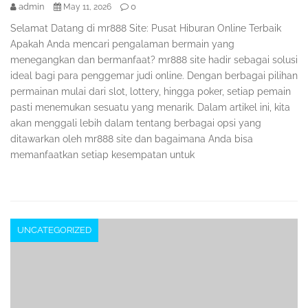
admin
0
May 11, 2026
Selamat Datang di mr888 Site: Pusat Hiburan Online Terbaik
Apakah Anda mencari pengalaman bermain yang
menegangkan dan bermanfaat? mr888 site hadir sebagai solusi
ideal bagi para penggemar judi online. Dengan berbagai pilihan
permainan mulai dari slot, lottery, hingga poker, setiap pemain
pasti menemukan sesuatu yang menarik. Dalam artikel ini, kita
akan menggali lebih dalam tentang berbagai opsi yang
ditawarkan oleh mr888 site dan bagaimana Anda bisa
memanfaatkan setiap kesempatan untuk
UNCATEGORIZED