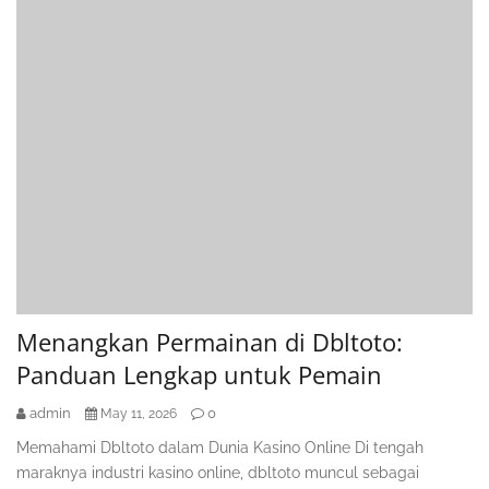
Menangkan Permainan di Dbltoto:
Panduan Lengkap untuk Pemain
admin
0
May 11, 2026
Memahami Dbltoto dalam Dunia Kasino Online Di tengah
maraknya industri kasino online, dbltoto muncul sebagai