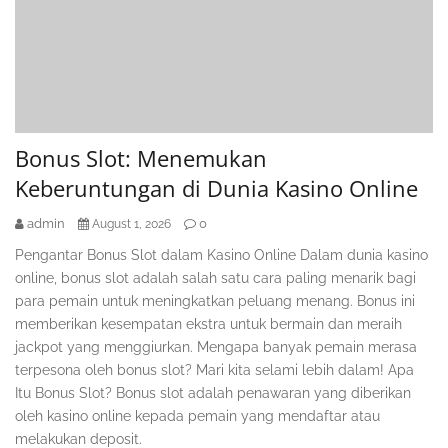
Bonus Slot: Menemukan
Keberuntungan di Dunia Kasino Online
admin
0
August 1, 2026
Pengantar Bonus Slot dalam Kasino Online Dalam dunia kasino
online, bonus slot adalah salah satu cara paling menarik bagi
para pemain untuk meningkatkan peluang menang. Bonus ini
memberikan kesempatan ekstra untuk bermain dan meraih
jackpot yang menggiurkan. Mengapa banyak pemain merasa
terpesona oleh bonus slot? Mari kita selami lebih dalam! Apa
Itu Bonus Slot? Bonus slot adalah penawaran yang diberikan
oleh kasino online kepada pemain yang mendaftar atau
melakukan deposit.