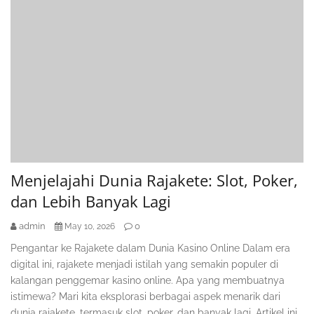
Menjelajahi Dunia Rajakete: Slot, Poker,
dan Lebih Banyak Lagi
admin
0
May 10, 2026
Pengantar ke Rajakete dalam Dunia Kasino Online Dalam era
digital ini, rajakete menjadi istilah yang semakin populer di
kalangan penggemar kasino online. Apa yang membuatnya
istimewa? Mari kita eksplorasi berbagai aspek menarik dari
dunia rajakete, termasuk slot, poker, dan banyak lagi. Artikel ini