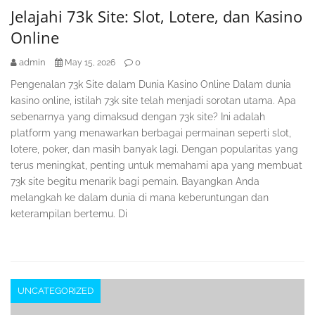
Jelajahi 73k Site: Slot, Lotere, dan Kasino
Online
admin
0
May 15, 2026
Pengenalan 73k Site dalam Dunia Kasino Online Dalam dunia
kasino online, istilah 73k site telah menjadi sorotan utama. Apa
sebenarnya yang dimaksud dengan 73k site? Ini adalah
platform yang menawarkan berbagai permainan seperti slot,
lotere, poker, dan masih banyak lagi. Dengan popularitas yang
terus meningkat, penting untuk memahami apa yang membuat
73k site begitu menarik bagi pemain. Bayangkan Anda
melangkah ke dalam dunia di mana keberuntungan dan
keterampilan bertemu. Di
UNCATEGORIZED