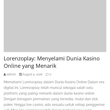
Lorenzoplay: Menyelami Dunia Kasino
Online yang Menarik
admin
0
August 9, 2026
Memahami Lorenzoplay dalam Dunia Kasino Online Dalam era
digital ini, Lorenzoplay telah muncul sebagai salah satu
platform yang paling menarik dalam dunia kasino online.
Dengan beragam permainan yang tersedia, mulai dari slot,
poker, hingga live casino, ada sesuatu untuk setiap penggemar