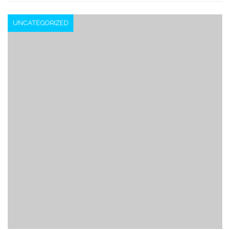
UNCATEGORIZED