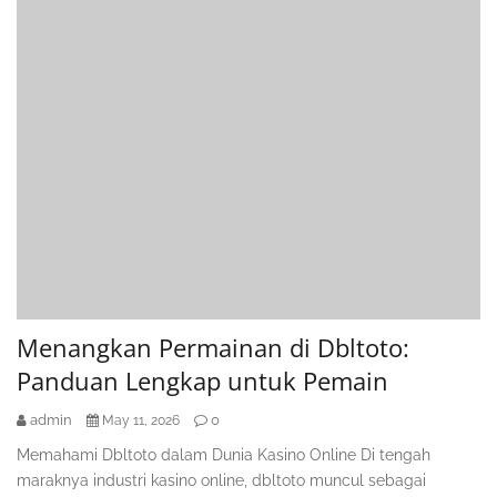
Menangkan Permainan di Dbltoto:
Panduan Lengkap untuk Pemain
admin
0
May 11, 2026
Memahami Dbltoto dalam Dunia Kasino Online Di tengah
maraknya industri kasino online, dbltoto muncul sebagai